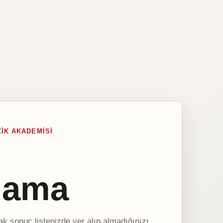
IK AKADEMISI
lama
ak sonuç listenizde yer alıp almadığınızı