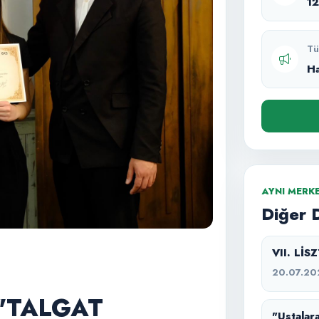
1
Tü
H
AYNI MERK
Diğer 
VII. Lİ
20.07.20
 "TALGAT
"Ustalara