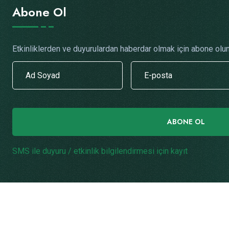
Abone Ol
Etkinliklerden ve duyurulardan haberdar olmak için abone olun
ABONE OL
SMS ile duyuru / etkinlik bilgilendirmesi için kayıt
.