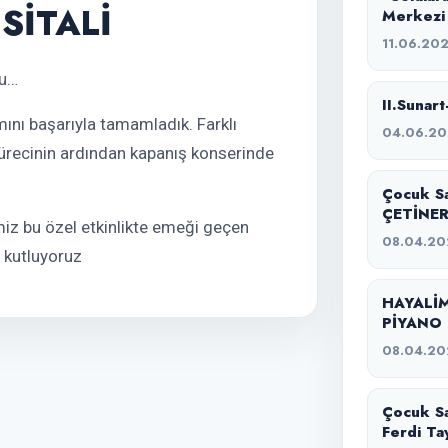
SİTALİ
Merkezi
11.06.20
nu…
II.Sunart
mını başarıyla tamamladık. Farklı
04.06.2
sürecinin ardından kapanış konserinde
Çocuk S
ÇETİNER
imiz bu özel etkinlikte emeği geçen
08.04.20
n kutluyoruz
HAYALİM
PİYANO 
08.04.20
Çocuk Sa
Ferdi Ta