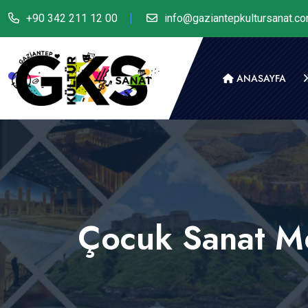
+90 342 211 12 00
info@gaziantepkultursanat.c
ANASAYFA
Çocuk Sanat 