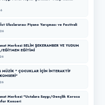
26
-İst Uluslararası Piyano Yarışması ve Festivali
026
anat Merkezi SELİN ŞEKERANBER VE YUDUM
/EĞİTMEN EĞİTİMİ
26
 MÜZİK " ÇOCUKLAR İÇİN İNTERAKTİF
KONSERİ"
26
nat Merkezi "Ustalara Saygı/Gençlik Korosu
yfur Konseri