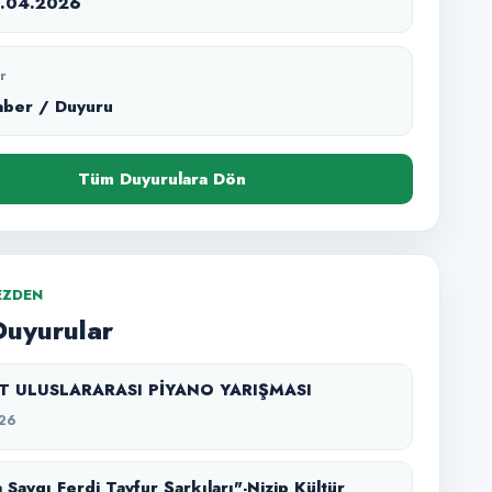
2.04.2026
r
aber / Duyuru
Tüm Duyurulara Dön
EZDEN
Duyurular
SZT ULUSLARARASI PİYANO YARIŞMASI
26
 Saygı Ferdi Tayfur Şarkıları"-Nizip Kültür