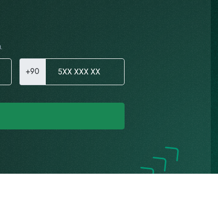
.
+90
Gizlilik Politikası
K.V.K.K. Aydınlatma Metni