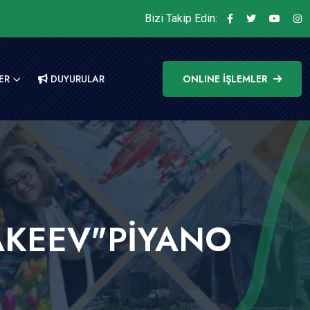
Bizi Takip Edin:
ER
DUYURULAR
ONLINE İŞLEMLER
RAKEEV"PİYANO