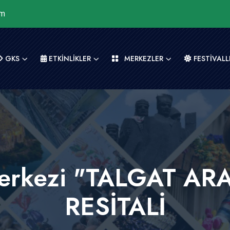
om
GKS
ETKİNLİKLER
MERKEZLER
FESTİVALL
Merkezi "TALGAT A
RESİTALİ