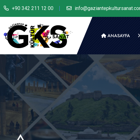
+90 342 211 12 00
info@gaziantepkultursanat.c
ANASAYFA