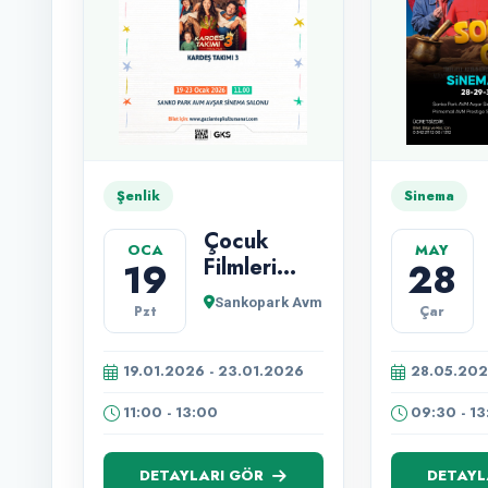
Şenlik
Sinema
Çocuk
OCA
MAY
Filmleri
19
28
Şenliği
Sankopark Avm
Pzt
Çar
19.01.2026 - 23.01.2026
28.05.202
11:00 - 13:00
09:30 - 1
DETAYLARI GÖR
DETAYL