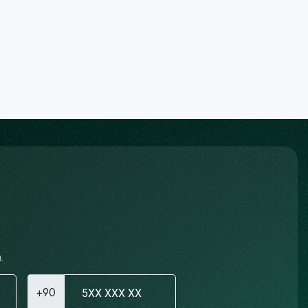
.
+90