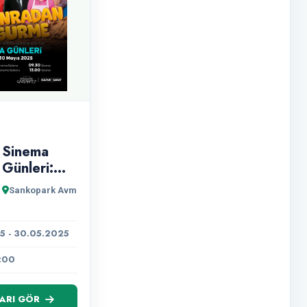
Sinema
Günleri:
Sonradan
Sankopark Avm
Gurme
5 - 30.05.2025
3:00
ARI GÖR