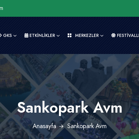
om
GKS
ETKİNLİKLER
MERKEZLER
FESTİVALL
Sankopark Avm
Anasayfa
Sankopark Avm