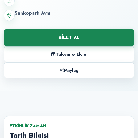
Sankopark Avm
BILET AL
Takvime Ekle
Paylaş
ETKINLIK ZAMANI
Tarih Bilgisi