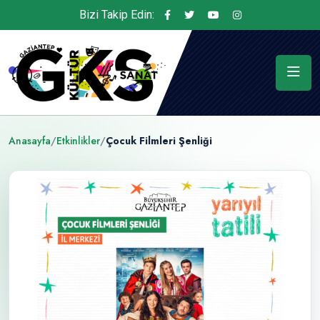
Bizi Takip Edin:
Anasayfa
/
Etkinlikler
/
Çocuk Filmleri Şenliği