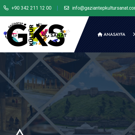
+90 342 211 12 00
info@gaziantepkultursanat.c
ANASAYFA