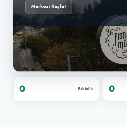
Merkezi Keşfet
0
0
Etkinlik