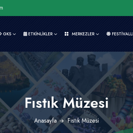
om
GKS
ETKİNLİKLER
MERKEZLER
FESTİVALL
Fıstık Müzesi
Anasayfa
Fıstık Müzesi