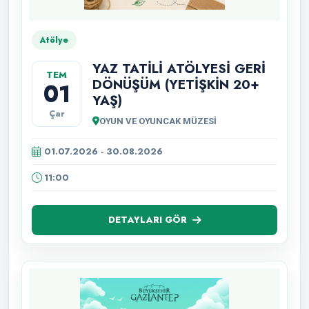
Atölye
YAZ TATİLİ ATÖLYESİ GERİ
TEM
DÖNÜŞÜM (YETİŞKİN 20+
01
YAŞ)
Çar
OYUN VE OYUNCAK MÜZESİ
01.07.2026 - 30.08.2026
11:00
DETAYLARI GÖR