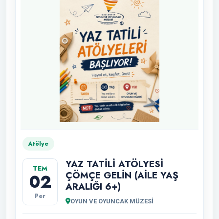
Atölye
YAZ TATİLİ ATÖLYESİ
TEM
ÇÖMÇE GELİN (AİLE YAŞ
02
ARALIĞI 6+)
Per
OYUN VE OYUNCAK MÜZESİ