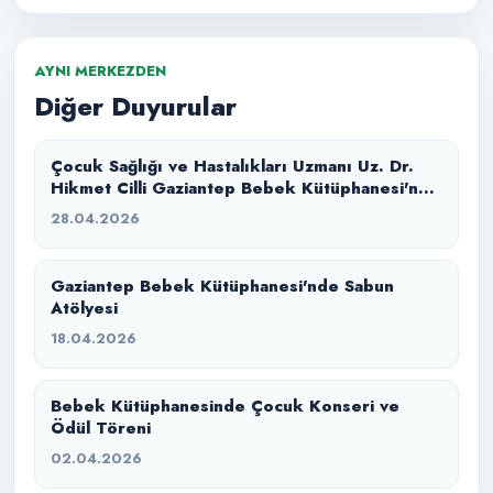
AYNI MERKEZDEN
Diğer Duyurular
Çocuk Sağlığı ve Hastalıkları Uzmanı Uz. Dr.
Hikmet Cilli Gaziantep Bebek Kütüphanesi'nde
Ebeveynler İle Buluştu!
28.04.2026
Gaziantep Bebek Kütüphanesi'nde Sabun
Atölyesi
18.04.2026
Bebek Kütüphanesinde Çocuk Konseri ve
Ödül Töreni
02.04.2026