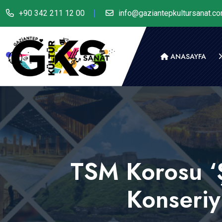
+90 342 211 12 00
info@gaziantepkultursanat.c
ANASAYFA
TSM Korosu ‘Ş
Konseriy