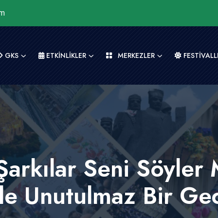
om
GKS
ETKİNLİKLER
MERKEZLER
FESTİVALL
arkılar Seni Söyler M
le Unutulmaz Bir Gec