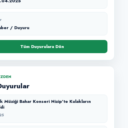
1.04.2025
r
aber / Duyuru
Tüm Duyurulara Dön
EZDEN
Duyurular
k Müziği Bahar Konseri Nizip’te Kulakların
ldi
25