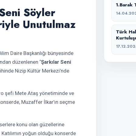
1.Barak 
Seni Söyler
14.04.20
riyle Unutulmaz
Türk Hal
Kurtuluş
17.12.202
Bilim Daire Başkanlığı bünyesinde
fından düzenlenen
‘Şarkılar Seni
hinde Nizip Kültür Merkezi’nde
ro şefi Mete Ataş yönetiminde ve
konserde, Muzaffer İlkar’ın seçme
serlere konu olan güzellerine
i. Katılımın yoğun olduğu konserde