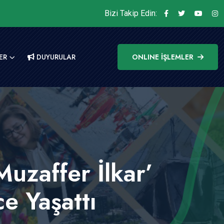
Bizi Takip Edin:
ER
DUYURULAR
ONLINE İŞLEMLER
uzaffer İlkar’
e Yaşattı