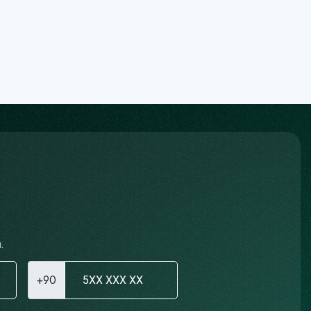
.
+90