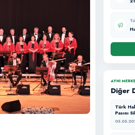
2
Tü
H
AYNI MERK
Diğer 
Türk Hal
Pasını Si
05.05.20