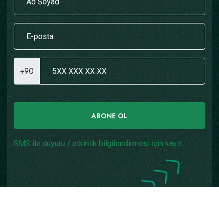
+90
ABONE OL
SMS ile duyuru / etkinlik bilgilendirmesi için kayıt
Copyright © 2026
Yazılım: Teknogaraj
Tüm Hakları