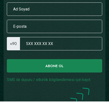
+90
ABONE OL
SMS ile duyuru / etkinlik bilgilendirmesi için kayıt