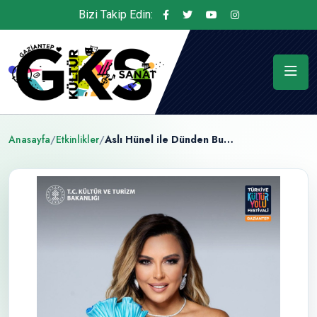
Bizi Takip Edin:
Anasayfa
/
Etkinlikler
/
Aslı Hünel ile Dünden Bugüne