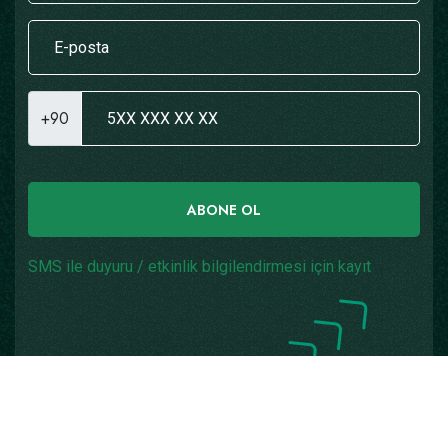
+90
ABONE OL
SMS ile duyuru / etkinlik bilgilendirmesi için kayıt
Copyright © 2026
Yazılım: Teknogaraj
Tüm Hakları
Saklıdır.