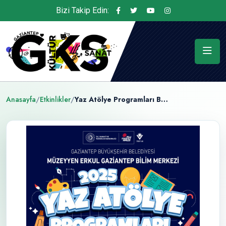
Bizi Takip Edin:
Anasayfa
/
Etkinlikler
/
Yaz Atölye Programları Başlıyor