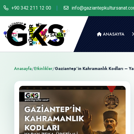
+90 342 211 12 00
info@gaziantepkultursanat.c
ANASAYFA
Anasayfa
/
Etkinlikler
/
Gaziantep’in Kahramanlık Kodları – Yap