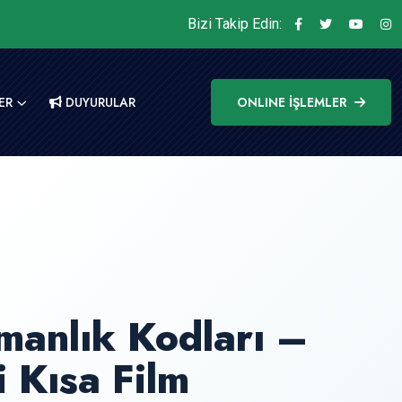
Bizi Takip Edin:
ER
DUYURULAR
ONLINE İŞLEMLER
manlık Kodları –
 Kısa Film