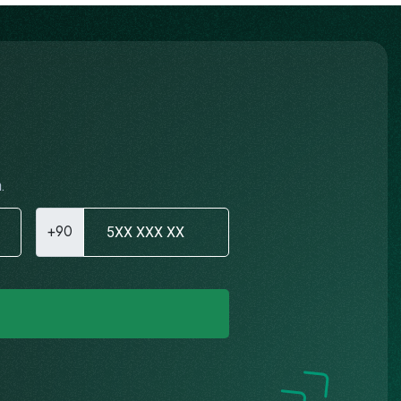
.
+90