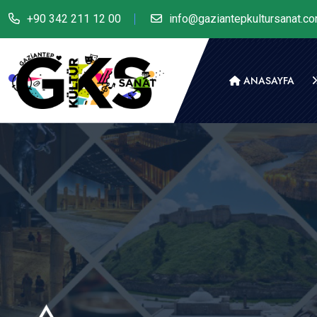
+90 342 211 12 00
info@gaziantepkultursanat.c
ANASAYFA