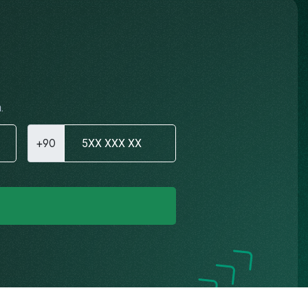
.
+90