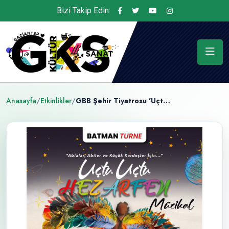
Bizi Takip Edin:
Anasayfa
/
Etkinlikler
/
GBB Şehir Tiyatrosu 'Uçtu Uçtu Hezarfen Müzikali, 27 Haziran Batman Kültür 72 DT Sahnesinde.