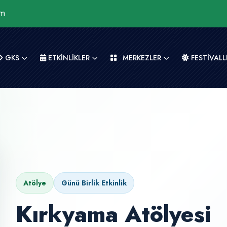
om
GKS
ETKİNLİKLER
MERKEZLER
FESTİVALL
Atölye
Günü Birlik Etkinlik
Kırkyama Atölyesi