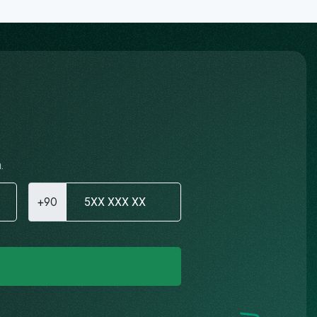
.
+90