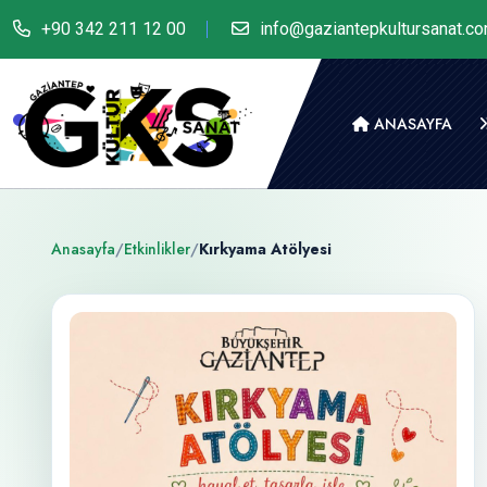
+90 342 211 12 00
info@gaziantepkultursanat.c
ANASAYFA
Anasayfa
/
Etkinlikler
/
Kırkyama Atölyesi