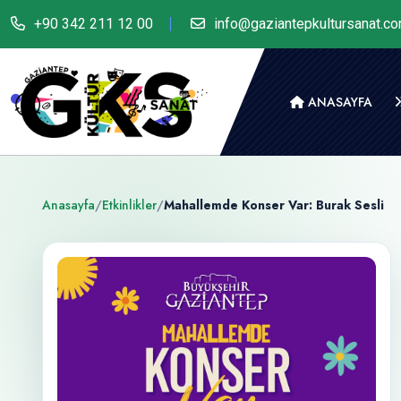
+90 342 211 12 00
info@gaziantepkultursanat.c
ANASAYFA
Anasayfa
/
Etkinlikler
/
Mahallemde Konser Var: Burak Sesli