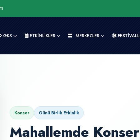
om
GKS
ETKİNLİKLER
MERKEZLER
FESTİVALL
Konser
Günü Birlik Etkinlik
Mahallemde Konser 