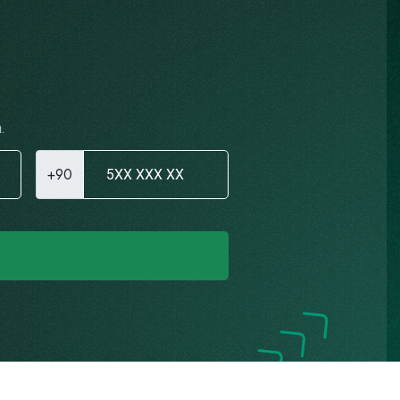
.
+90