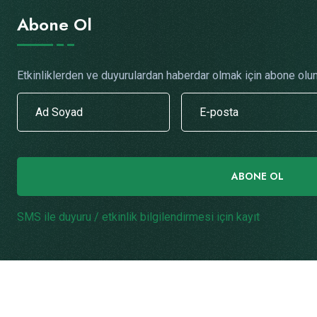
Abone Ol
Etkinliklerden ve duyurulardan haberdar olmak için abone olun
ABONE OL
SMS ile duyuru / etkinlik bilgilendirmesi için kayıt
.