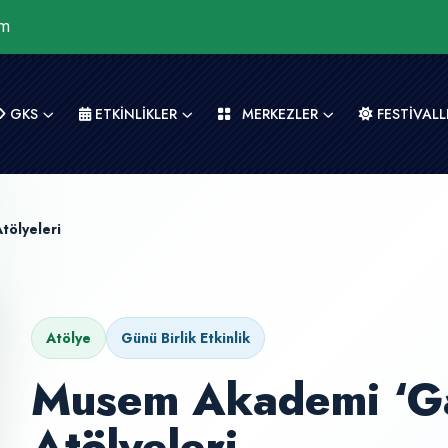
om
GKS
ETKİNLİKLER
MERKEZLER
FESTİVALL
tölyeleri
Atölye
Günü Birlik Etkinlik
Musem Akademi ‘Ga
Atölyeleri