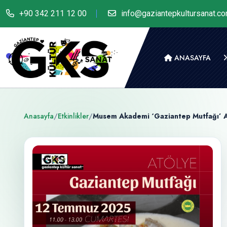
+90 342 211 12 00
info@gaziantepkultursanat.c
ANASAYFA
Anasayfa
/
Etkinlikler
/
Musem Akademi ‘Gaziantep Mutfağı’ A