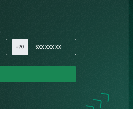
.
+90
Gizlilik Politikası
K.V.K.K. Aydınlatma Metni