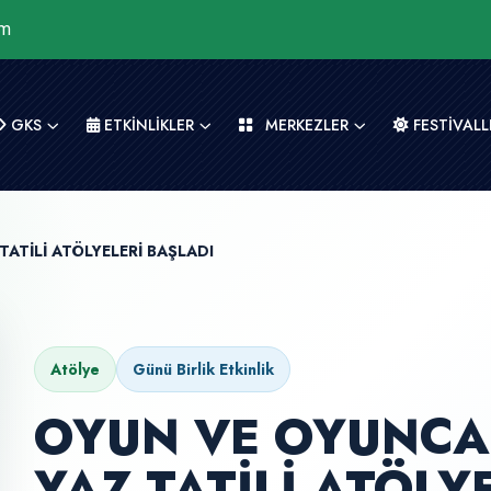
om
GKS
ETKİNLİKLER
MERKEZLER
FESTİVALL
ATİLİ ATÖLYELERİ BAŞLADI
Atölye
Günü Birlik Etkinlik
OYUN VE OYUNCA
YAZ TATİLİ ATÖLY