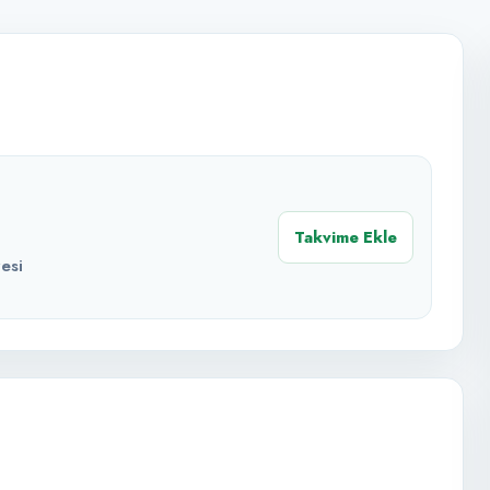
Takvime Ekle
esi