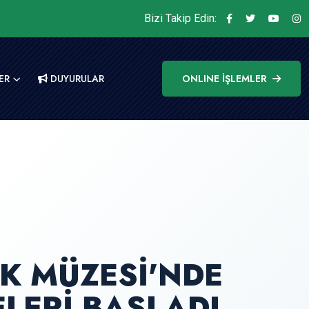
Bizi Takip Edin:
ER
DUYURULAR
ONLINE İŞLEMLER
K MÜZESİ'NDE
ELERİ BAŞLADI