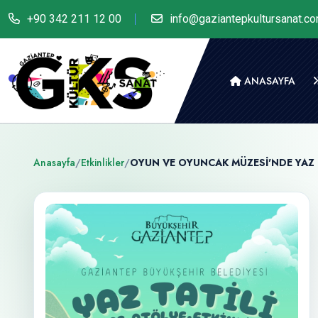
+90 342 211 12 00
info@gaziantepkultursanat.c
ANASAYFA
Anasayfa
/
Etkinlikler
/
OYUN VE OYUNCAK MÜZESİ'NDE YAZ T