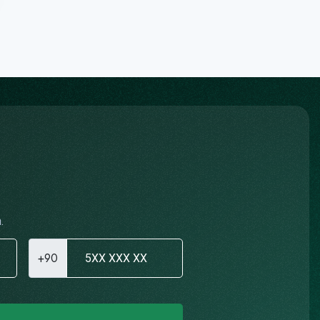
.
+90