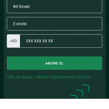
+90
ABONE OL
SMS ile duyuru / etkinlik bilgilendirmesi için kayıt
Copyright © 2026
Yazılım: Teknogaraj
Tüm Hakları