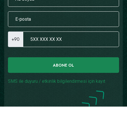
+90
ABONE OL
SMS ile duyuru / etkinlik bilgilendirmesi için kayıt
Copyright © 2026
Yazılım: Teknogaraj
Tüm Hakları
Saklıdır.