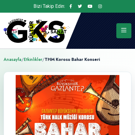
Bizi Takip Edin:
Anasayfa
/
Etkinlikler
/
THM Korosu Bahar Konseri