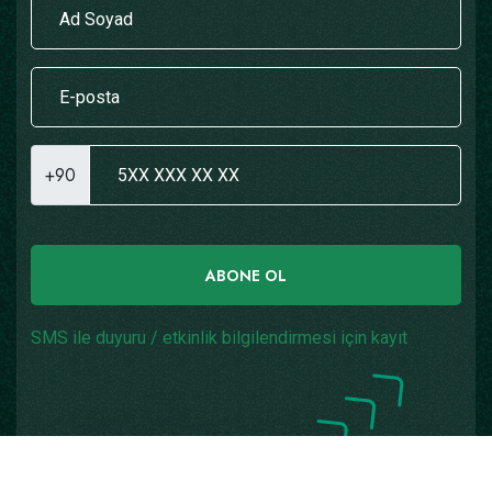
+90
ABONE OL
SMS ile duyuru / etkinlik bilgilendirmesi için kayıt
Copyright © 2026
Yazılım: Teknogaraj
Tüm Hakları