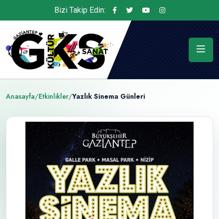
Bizi Takip Edin:
Anasayfa
/
Etkinlikler
/
Yazlık Sinema Günleri