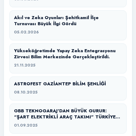
Akıl ve Zeka Oyunları Şehitkamil İlçe
Turnuvası Büyük İlgi Gördü
05.02.2026
Yükseköğretimde Yapay Zeka Entegrasyonu
Zirvesi Bilim Merkezinde Gerçekleştirildi.
21.11.2025
ASTROFEST GAZİANTEP BİLİM ŞENLİĞİ
08.10.2025
GBB TEKNOGARAJ’DAN BÜYÜK GURUR:
“ŞART ELEKTRİKLİ ARAÇ TAKIMI” TÜRKİYE
ŞAMPİYONU
01.09.2025