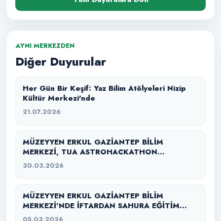
AYNI MERKEZDEN
Diğer Duyurular
Her Gün Bir Keşif: Yaz Bilim Atölyeleri Nizip
Kültür Merkezi'nde
21.07.2026
MÜZEYYEN ERKUL GAZİANTEP BİLİM
MERKEZİ, TUA ASTROHACKATHON
GAZİANTEP 2026’YA EV SAHİPLİĞİ YAPTI
30.03.2026
MÜZEYYEN ERKUL GAZİANTEP BİLİM
MERKEZİ’NDE İFTARDAN SAHURA EĞİTİM
SEFERBERLİĞİ
05.03.2026