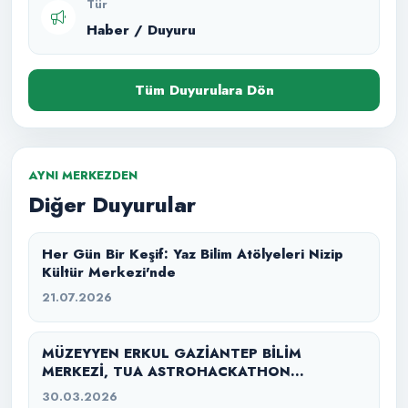
Tür
Haber / Duyuru
Tüm Duyurulara Dön
AYNI MERKEZDEN
Diğer Duyurular
Her Gün Bir Keşif: Yaz Bilim Atölyeleri Nizip
Kültür Merkezi'nde
21.07.2026
MÜZEYYEN ERKUL GAZİANTEP BİLİM
MERKEZİ, TUA ASTROHACKATHON
GAZİANTEP 2026’YA EV SAHİPLİĞİ YAPTI
30.03.2026