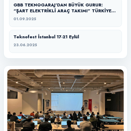
GBB TEKNOGARAJ’DAN BÜYÜK GURUR:
“ŞART ELEKTRİKLİ ARAÇ TAKIMI” TÜRKİYE
ŞAMPİYONU
01.09.2025
Teknofest İstanbul 17-21 Eylül
23.06.2025