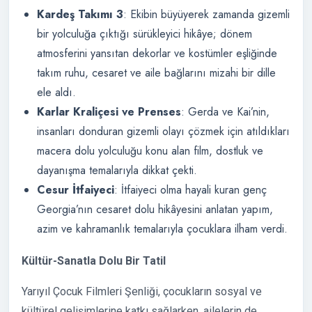
Kardeş Takımı 3
: Ekibin büyüyerek zamanda gizemli
bir yolculuğa çıktığı sürükleyici hikâye; dönem
atmosferini yansıtan dekorlar ve kostümler eşliğinde
takım ruhu, cesaret ve aile bağlarını mizahi bir dille
ele aldı.
Karlar Kraliçesi ve Prenses
: Gerda ve Kai’nin,
insanları donduran gizemli olayı çözmek için atıldıkları
macera dolu yolculuğu konu alan film, dostluk ve
dayanışma temalarıyla dikkat çekti.
Cesur İtfaiyeci
: İtfaiyeci olma hayali kuran genç
Georgia’nın cesaret dolu hikâyesini anlatan yapım,
azim ve kahramanlık temalarıyla çocuklara ilham verdi.
Kültür-Sanatla Dolu Bir Tatil
Yarıyıl Çocuk Filmleri Şenliği, çocukların sosyal ve
kültürel gelişimlerine katkı sağlarken, ailelerin de