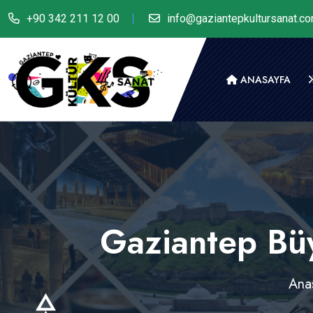
+90 342 211 12 00
info@gaziantepkultursanat.c
ANASAYFA
Gaziantep Büy
Ana