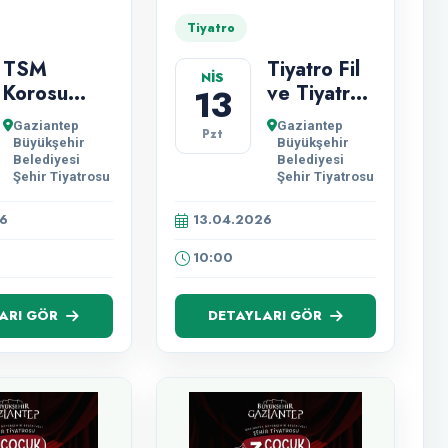
Tiyatro
TSM
Tiyatro Fil
NİS
Korosu
ve Tiyatro
13
Muzaffer
Gülgeç
Gaziantep
Gaziantep
Pzt
İlkar
Tiyatrosu'nun
Büyükşehir
Büyükşehir
Şarkıları
'Bir Çoçuk
Belediyesi
Belediyesi
Şehir Tiyatrosu
Şehir Tiyatrosu
Konseri
Masalı
Turunç'un
6
13.04.2026
Bahçesi'
Oyunu
10:00
Gösterimi.
ARI GÖR
DETAYLARI GÖR