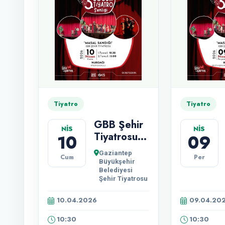
Tiyatro
Tiyatro
GBB Şehir
NİS
NİS
Tiyatrosu
10
09
'Masal
Gaziantep
Cum
Per
Sandığı '
Büyükşehir
Oyunu
Belediyesi
Şehir Tiyatrosu
Gösterimi.
10.04.2026
09.04.20
10:30
10:30