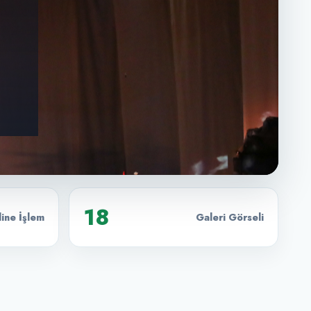
18
ine İşlem
Galeri Görseli