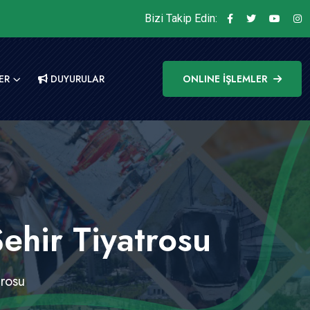
Bizi Takip Edin:
ER
DUYURULAR
ONLINE İŞLEMLER
ehir Tiyatrosu
trosu