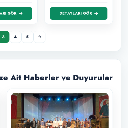
ARI GÖR
DETAYLARI GÖR
3
4
5
e Ait Haberler ve Duyurular