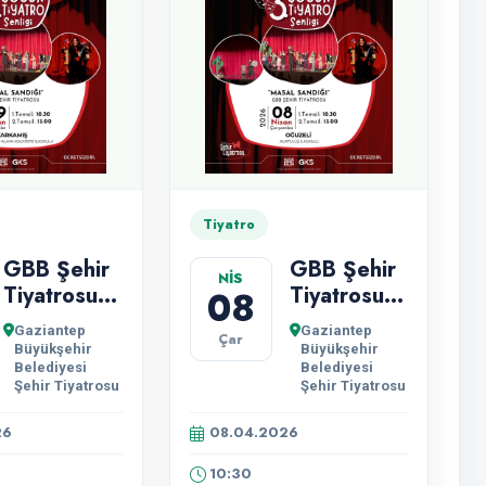
Tiyatro
GBB Şehir
GBB Şehir
NİS
Tiyatrosu
Tiyatrosu
08
'Masal
'Masal
Gaziantep
Gaziantep
Çar
Sandığı '
Sandığı '
Büyükşehir
Büyükşehir
Oyunu
Oyunu
Belediyesi
Belediyesi
Şehir Tiyatrosu
Şehir Tiyatrosu
Gösterimi.
Gösterimi.
26
08.04.2026
10:30