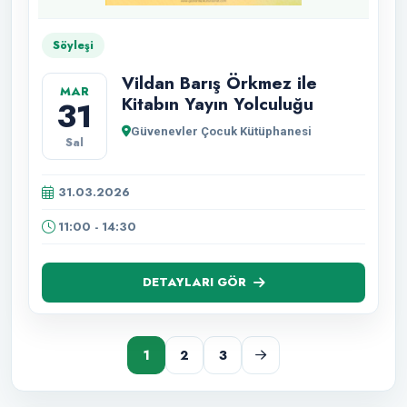
Söyleşi
Vildan Barış Örkmez ile
MAR
Kitabın Yayın Yolculuğu
31
Güvenevler Çocuk Kütüphanesi
Sal
31.03.2026
11:00 - 14:30
DETAYLARI GÖR
1
2
3