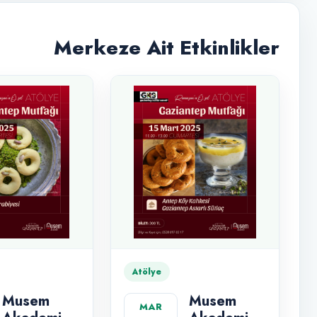
Merkeze Ait Etkinlikler
Atölye
Musem
Musem
MAR