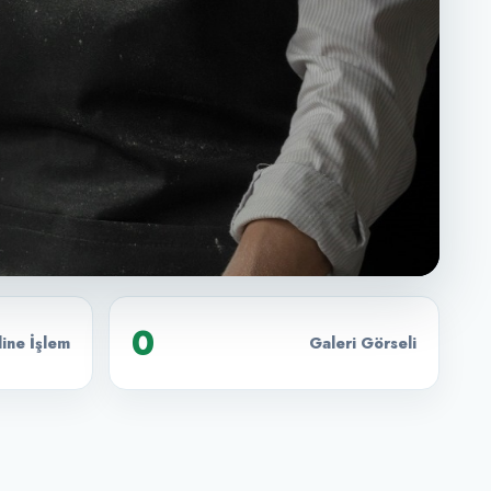
0
ine İşlem
Galeri Görseli