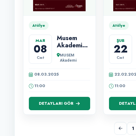
Atölye
Atölye
Musem
MAR
ŞUB
Akademi
08
22
‘Gaziantep
MUSEM
Cmt
Cmt
Mutfağı’
Akademi
Ramazan'a
Özel
08.03.2025
22.02.20
Atölyeler
11:00
11:00
DETAYLARI GÖR
DETAYL
1