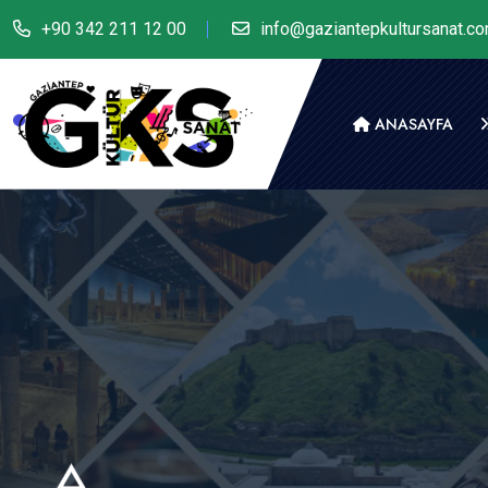
+90 342 211 12 00
info@gaziantepkultursanat.c
ANASAYFA