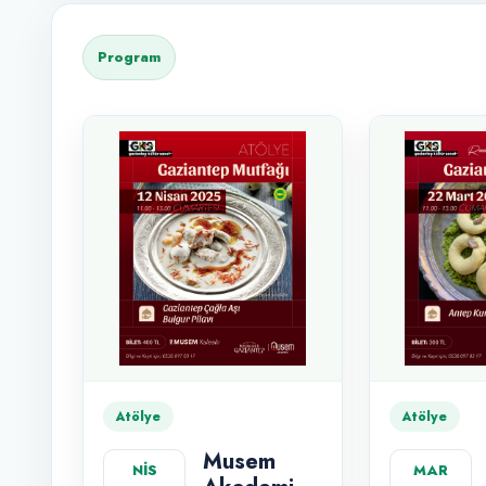
Program
Atölye
Atölye
Musem
NİS
MAR