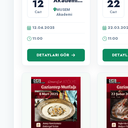
Akademi
12
22
‘Gaziantep
MUSEM
Cmt
Cmt
Mutfağı’
Akademi
Atölyeleri
12.04.2025
22.03.20
11:00
11:00
DETAYLARI GÖR
DETAYL