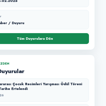
8.02.2025
r
aber / Duyuru
Tüm Duyurulara Dön
EZDEN
Duyurular
lararası Çocuk Resimleri Yarışması Ödül Töreni
 Tarihe Ertelendi
26