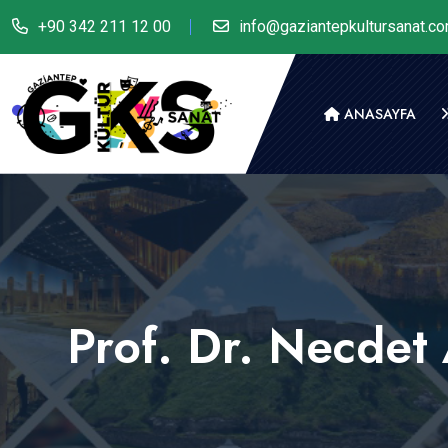
+90 342 211 12 00
info@gaziantepkultursanat.c
ANASAYFA
Prof. Dr. Necdet 