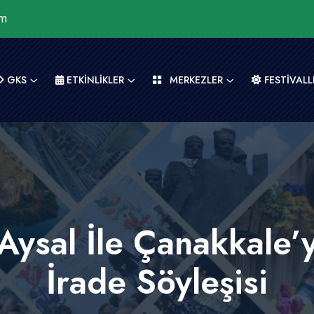
om
GKS
ETKİNLİKLER
MERKEZLER
FESTİVALL
Aysal İle Çanakkale
İrade Söyleşisi