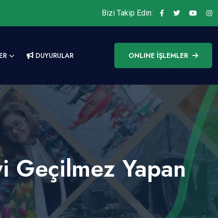
Bizi Takip Edin:
ER
DUYURULAR
ONLINE İŞLEMLER
’yi Geçilmez Yapan