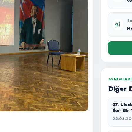
2
Tü
H
AYNI MERK
Diğer 
37. Ulus
İleri Bir
22.04.20