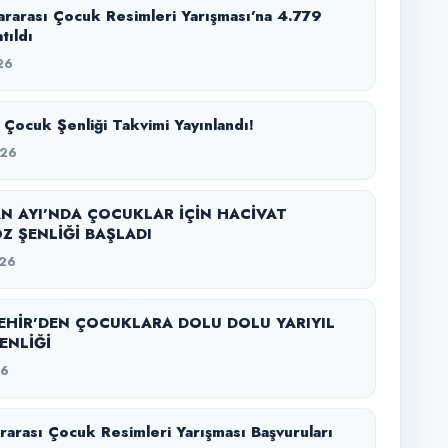
lararası Çocuk Resimleri Yarışması’na 4.779
tıldı
26
 Çocuk Şenliği Takvimi Yayınlandı!
026
N AYI’NDA ÇOCUKLAR İÇİN HACİVAT
Z ŞENLİĞİ BAŞLADI
26
EHİR’DEN ÇOCUKLARA DOLU DOLU YARIYIL
ŞENLİĞİ
26
ararası Çocuk Resimleri Yarışması Başvuruları