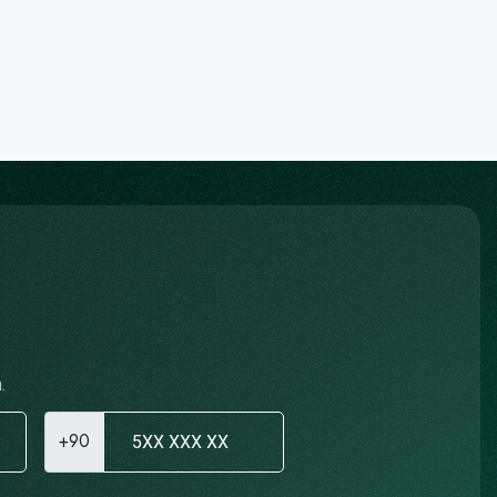
.
+90