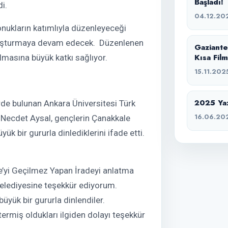
Başladı!
di.
04.12.20
onukların katımlıyla düzenleyeceği
 buluşturmaya devam edecek. Düzenlenen
Gaziante
Kısa Fil
ırılmasına büyük katkı sağlıyor.
15.11.202
2025 Yaz 
de bulunan Ankara Üniversitesi Türk
16.06.20
. Necdet Aysal, gençlerin Çanakkale
k bir gururla dinlediklerini ifade etti.
e’yi Geçilmez Yapan İradeyi anlatma
Belediyesine teşekkür ediyorum.
üyük bir gururla dinlendiler.
rmiş oldukları ilgiden dolayı teşekkür