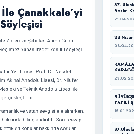
37. Ulus
 İle Çanakkale’yi
Resim Ka
21.04.20
Söyleşisi
23 Nisan
le Zaferi ve Şehitleri Anma Günü
03.04.2
 Geçilmez Yapan İrade” konulu söyleşi
RAMAZA
KARAGÖ
Müdür Yardımcısı Prof. Dr. Necdet
23.02.20
im Akınal Anadolu Lisesi, Dr. Nilüfer
esleki ve Teknik Anadolu Lisesi ile
BÜYÜKŞ
gerçekleştirildi.
TATİLİ 
amanlık ve vatan sevgisi ele alınırken,
15.01.20
 hakkında bilinçlendirildi. Soru-cevap
 ettikleri konular hakkında sorular
37.Ulusl