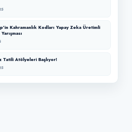
25
p’in Kahramanlık Kodları Yapay Zeka Üretimli
m Yarışması
5
Tatili Atölyeleri Başlıyor!
25