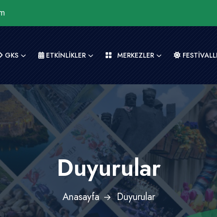
om
GKS
ETKİNLİKLER
MERKEZLER
FESTİVALL
Duyurular
Anasayfa
Duyurular