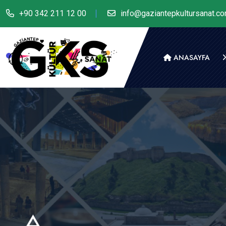
+90 342 211 12 00
info@gaziantepkultursanat.c
ANASAYFA