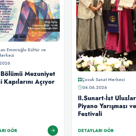
an Emmioğlu Kültür ve
Merkezi
.2026
 Bölümü Mezuniyet
Çocuk Sanat Merkezi
i Kapılarını Açıyor
04.06.2026
II.Sunart-İst Ulusla
Piyano Yarışması v
Festivali
ARI GÖR
DETAYLARI GÖR