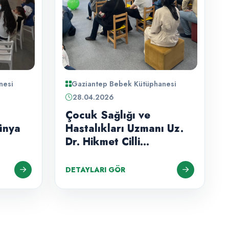
nesi
Gaziantep Bebek Kütüphanesi
28.04.2026
Çocuk Sağlığı ve
ünya
Hastalıkları Uzmanı Uz.
Dr. Hikmet Cilli
Gaziantep Bebek
Kütüphanesi'nde
DETAYLARI GÖR
Ebeveynler İle Buluştu!