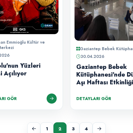
an Emmioğlu Kültür ve
Merkezi
Gaziantep Bebek Kütüpha
.2026
30.04.2026
lu'nun Yüzleri
Gaziantep Bebek
i Açılıyor
Kütüphanesi'nde D
Aşı Haftası Etkinliği
ARI GÖR
DETAYLARI GÖR
1
2
3
4