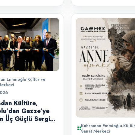
an Emmioğlu Kültür ve
Merkezi
2026
adan Kültüre,
lu’dan Gazze’ye
n Üç Güçlü Sergi
atı Altında Buluştu
Kahraman Emmioğlu Kültür
Sanat Merkezi