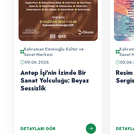
Kahraman Emmioğlu Kültür ve
Kahram
Sanat Merkezi
Sanat 
09.06.2026
05.06
Antep İşi'nin İzinde Bir
Resim
Sanat Yolculuğu: Beyaz
Sergis
Sessizlik
DETAYLARI GÖR
DETAYL