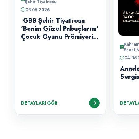
Şehir Tiyatrosu
05.05.2026
GBB Şehir Tiyatrosu
'Benim Güzel Pabuçlarım'
Çocuk Oyunu Prömiyeri
Seyirciyle Buluştu.
Kahram
Sanat 
04.05
Anado
Sergis
DETAYLARI GÖR
DETAYL