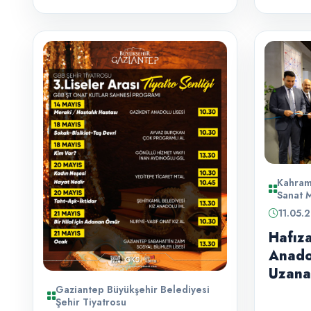
Kahram
Sanat 
11.05.
Hafız
Anado
Uzana
Aynı Ç
Gaziantep Büyükşehir Belediyesi
Şehir Tiyatrosu