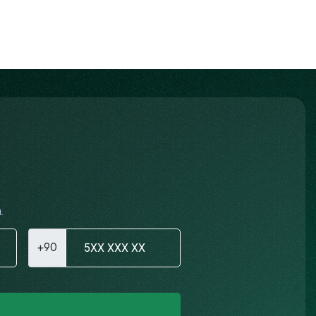
.
+90