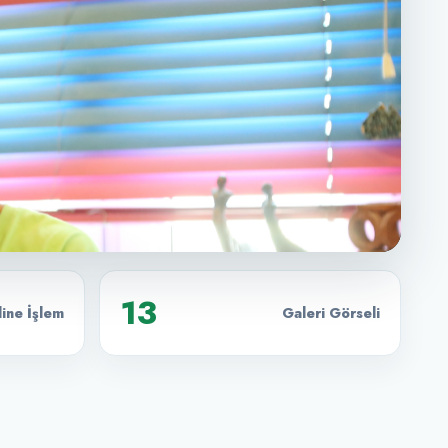
13
ine İşlem
Galeri Görseli