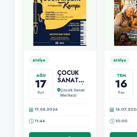
Atölye
Atölye
ÇOCUK
AĞU
TEM
SANAT
17
16
MERKEZİ
Çocuk Sanat
Pzt
Per
ULUSLARARASI
Merkezi
ÇOCUK
MÜZİK
17.08.2026
16.07.202
KAMPI
11:44
10:00