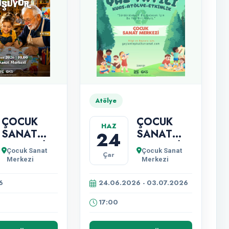
Atölye
ÇOCUK
ÇOCUK
HAZ
SANAT
SANAT
24
MERKEZİ
MERKEZİ
Çocuk Sanat
Çocuk Sanat
Çar
NESİLLER
YAZ
Merkezi
Merkezi
TUVALDE
KURSLARI
BULUŞUYOR
BAŞVURU
6
24.06.2026 - 03.07.2026
"RESİM
SÜRECİ
17:00
ATÖLYESİ"
BAŞLIYOR!