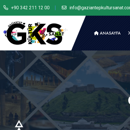
+90 342 211 12 00
info@gaziantepkultursanat.c
ANASAYFA