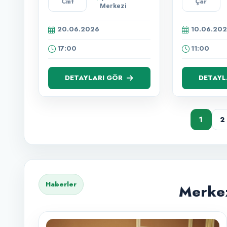
Cmt
Çar
Babalar
Merkezi
Günü
Özel"
20.06.2026
10.06.20
17:00
11:00
DETAYLARI GÖR
DETAYL
1
2
Haberler
Merkez