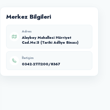
Merkez Bilgileri
Adres
Alaybey Mahallesi Hürriyet
Cad.No:5 (Tarihi Adliye Binası)
İletişim
0342-2111200/8367