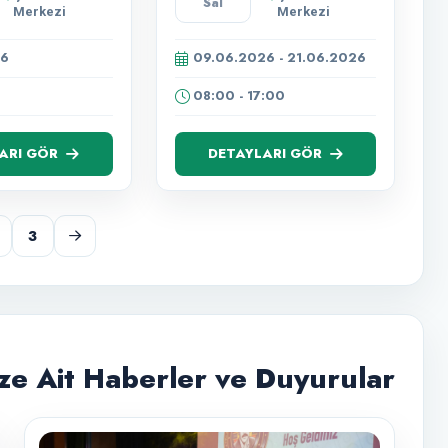
Sal
Yarışması
MÜZİK
Merkezi
Merkezi
Ödül
AKADEMİSİ
Töreni
26
09.06.2026 - 21.06.2026
08:00 - 17:00
ARI GÖR
DETAYLARI GÖR
3
e Ait Haberler ve Duyurular