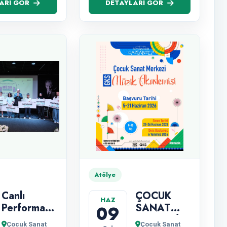
ARI GÖR
DETAYLARI GÖR
Atölye
Canlı
ÇOCUK
HAZ
Performans
SANAT
09
Resim
MERKEZİ
Çocuk Sanat
Çocuk Sanat