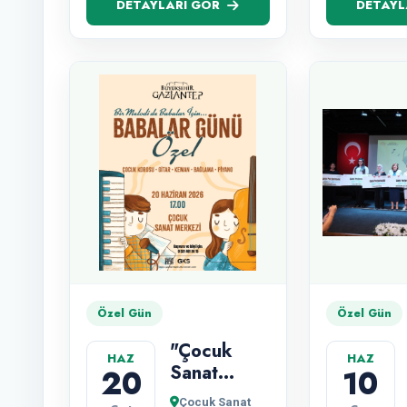
DETAYLARI GÖR
DETAYL
Özel Gün
Özel Gün
"Çocuk
HAZ
HAZ
Sanat
20
10
Merkezi
Çocuk Sanat