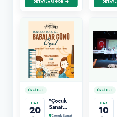
DETAYLARI GÖR
DETAYL
Özel Gün
Özel Gün
"Çocuk
HAZ
HAZ
Sanat
20
10
Merkezi
Çocuk Sanat