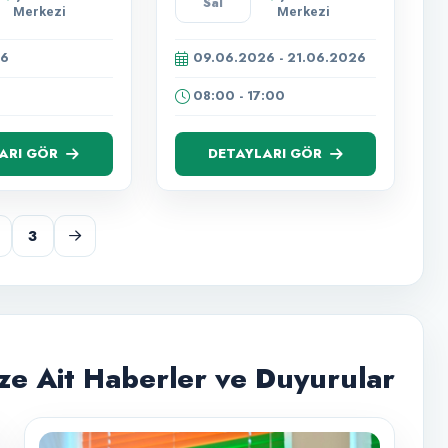
Sal
Yarışması
MÜZİK
Merkezi
Merkezi
Ödül
AKADEMİSİ
Töreni
26
09.06.2026 - 21.06.2026
08:00 - 17:00
ARI GÖR
DETAYLARI GÖR
3
e Ait Haberler ve Duyurular