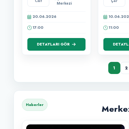
Cmt
Çar
Babalar
Merkezi
Günü
Özel"
20.06.2026
10.06.20
17:00
11:00
DETAYLARI GÖR
DETAYL
1
2
Haberler
Merkez