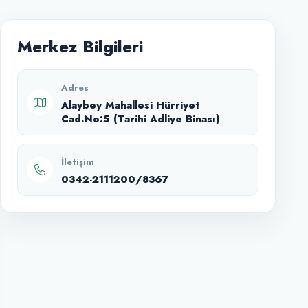
Merkez Bilgileri
Adres
Alaybey Mahallesi Hürriyet
Cad.No:5 (Tarihi Adliye Binası)
İletişim
0342-2111200/8367