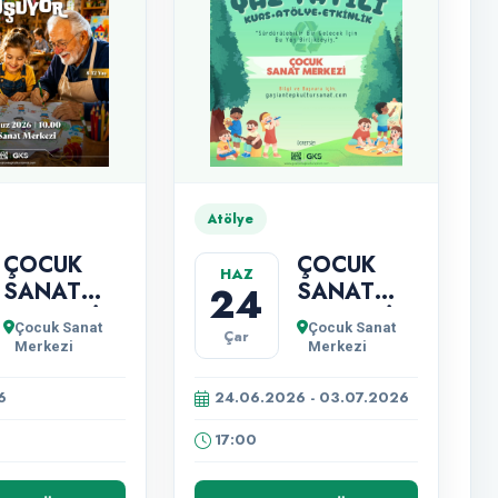
Atölye
ÇOCUK
ÇOCUK
HAZ
SANAT
SANAT
24
MERKEZİ
MERKEZİ
Çocuk Sanat
Çocuk Sanat
Çar
NESİLLER
YAZ
Merkezi
Merkezi
TUVALDE
KURSLARI
BULUŞUYOR
BAŞVURU
6
24.06.2026 - 03.07.2026
"RESİM
SÜRECİ
17:00
ATÖLYESİ"
BAŞLIYOR!