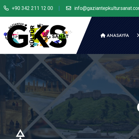
+90 342 211 12 00
info@gaziantepkultursanat.c
ANASAYFA