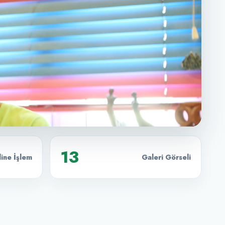
13
ine İşlem
Galeri Görseli