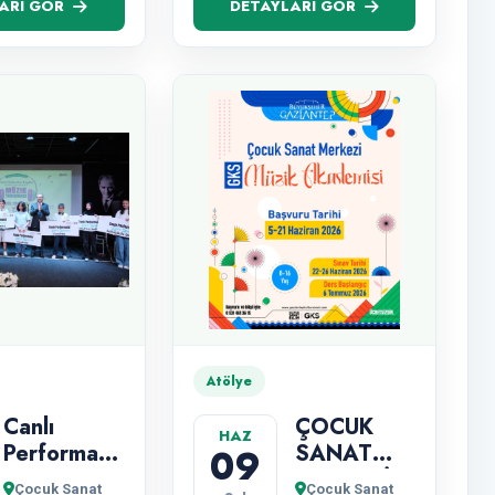
ARI GÖR
DETAYLARI GÖR
Atölye
Canlı
ÇOCUK
HAZ
Performans
SANAT
09
Resim
MERKEZİ
Çocuk Sanat
Çocuk Sanat