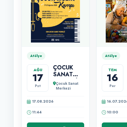
Atölye
Atölye
ÇOCUK
AĞU
TEM
SANAT
17
16
MERKEZİ
Çocuk Sanat
Pzt
Per
ULUSLARARASI
Merkezi
ÇOCUK
MÜZİK
17.08.2026
16.07.202
KAMPI
11:44
10:00