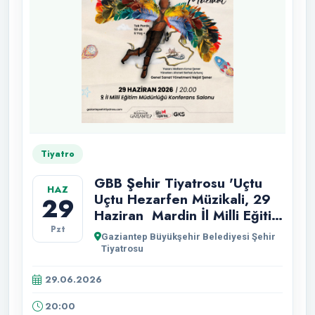
Tiyatro
GBB Şehir Tiyatrosu 'Uçtu
HAZ
Uçtu Hezarfen Müzikali, 29
29
Haziran Mardin İl Milli Eğitim
Müdürlüğü Konferans Salonu
Pzt
Gaziantep Büyükşehir Belediyesi Şehir
Sahnesinde.
Tiyatrosu
29.06.2026
20:00