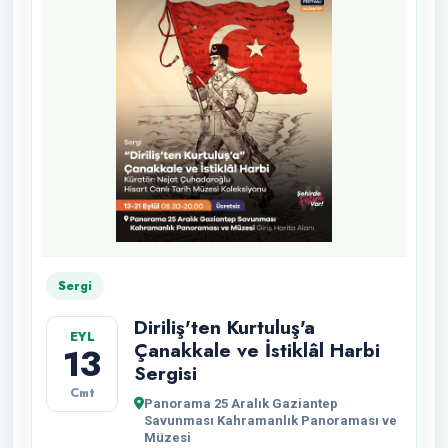
Sergi
Diriliş'ten Kurtuluş'a
EYL
Çanakkale ve İstiklâl Harbi
13
Sergisi
Cmt
Panorama 25 Aralık Gaziantep
Savunması Kahramanlık Panoraması ve
Müzesi