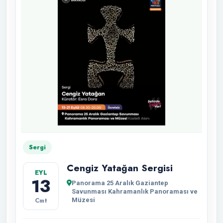
Sergi
Cengiz Yatağan Sergisi
EYL
13
Panorama 25 Aralık Gaziantep
Savunması Kahramanlık Panoraması ve
Cmt
Müzesi