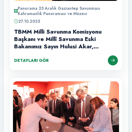
Panorama 25 Aralık Gaziantep Savunması
Kahramanlık Panoraması ve Müzesi
27.10.2025
TBMM Milli Savunma Komisyonu
Başkanı ve Millî Savunma Eski
Bakanımız Sayın Hulusi Akar,
müzemizde sivil toplum kuruluşu
temsilcileriyle bir araya geldi.
DETAYLARI GÖR