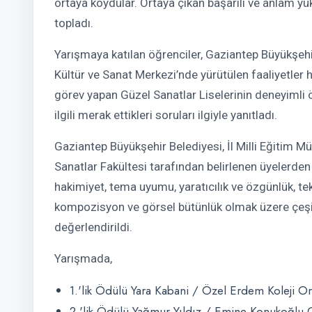
ortaya koydular. Ortaya çıkan başarılı ve anlam yü
topladı.
Yarışmaya katılan öğrenciler, Gaziantep Büyükşe
Kültür ve Sanat Merkezi’nde yürütülen faaliyetler h
görev yapan Güzel Sanatlar Liselerinin deneyimli
ilgili merak ettikleri soruları ilgiyle yanıtladı.
Gaziantep Büyükşehir Belediyesi, İl Milli Eğitim M
Sanatlar Fakültesi tarafından belirlenen üyelerd
hakimiyet, tema uyumu, yaratıcılık ve özgünlük, tek
kompozisyon ve görsel bütünlük olmak üzere çeşitl
değerlendirildi.
Yarışmada,
1.'lik Ödülü Yara Kabani / Özel Erdem Koleji Or
2.'lik Ödülü Yağmur Yıldız / Emine Konukoğlu 