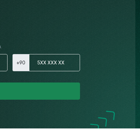
.
+90