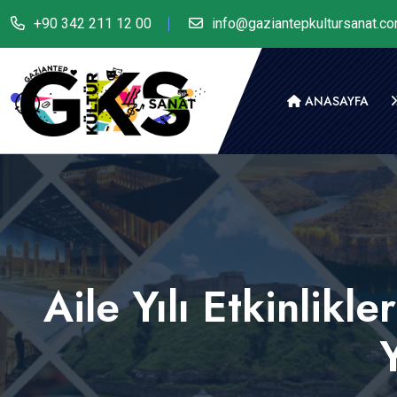
+90 342 211 12 00
info@gaziantepkultursanat.c
ANASAYFA
Aile Yılı Etkinlik