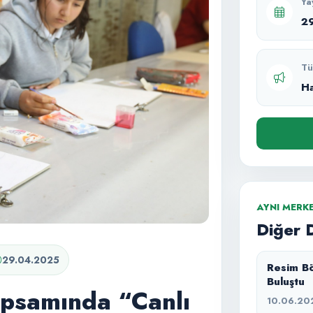
Ya
2
Tü
H
AYNI MERK
Diğer 
29.04.2025
Resim Bö
Buluştu
Kapsamında “Canlı
10.06.20