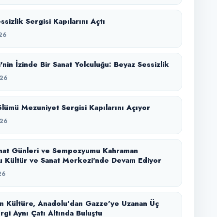
sizlik Sergisi Kapılarını Açtı
26
'nin İzinde Bir Sanat Yolculuğu: Beyaz Sessizlik
26
lümü Mezuniyet Sergisi Kapılarını Açıyor
26
nat Günleri ve Sempozyumu Kahraman
 Kültür ve Sanat Merkezi'nde Devam Ediyor
26
n Kültüre, Anadolu’dan Gazze’ye Uzanan Üç
rgi Aynı Çatı Altında Buluştu