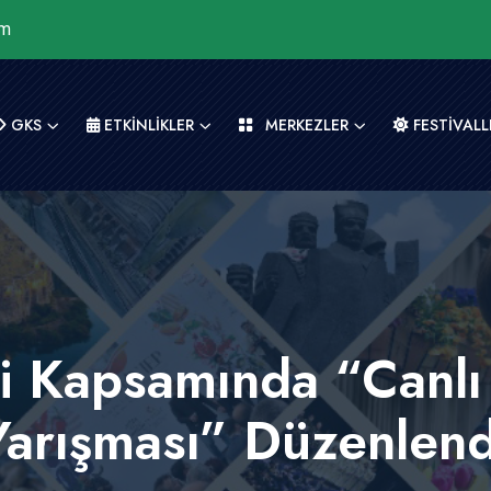
om
GKS
ETKİNLİKLER
MERKEZLER
FESTİVALL
leri Kapsamında “Can
Yarışması” Düzenlend