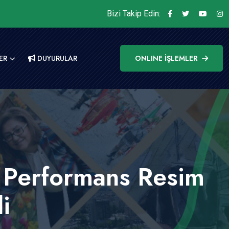
Bizi Takip Edin:
ER
DUYURULAR
ONLINE İŞLEMLER
lı Performans Resim
i