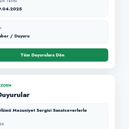
yın Tarihi
9.04.2025
r
aber / Duyuru
Tüm Duyurulara Dön
EZDEN
Duyurular
lümü Mezuniyet Sergisi Sanatseverlerle
26