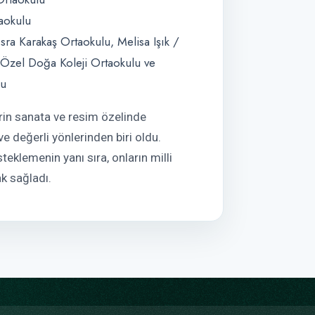
aokulu
ra Karakaş Ortaokulu, Melisa Işık /
zel Doğa Koleji Ortaokulu ve
lu
rin sanata ve resim özelinde
 ve değerli yönlerinden biri oldu.
eklemenin yanı sıra, onların milli
k sağladı.