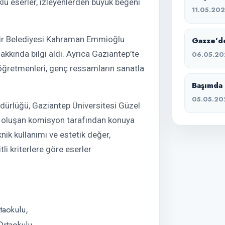
klü eserler, izleyenlerden büyük beğeni
11.05.20
hir Belediyesi Kahraman Emmioğlu
Gazze’de
akkında bilgi aldı. Ayrıca Gaziantep’te
06.05.20
 öğretmenleri, genç ressamların sanatla
Başımda 
05.05.20
üdürlüğü, Gaziantep Üniversitesi Güzel
en oluşan komisyon tarafından konuya
nik kullanımı ve estetik değer,
i kriterlere göre eserler
taokulu,
Ortaokulu