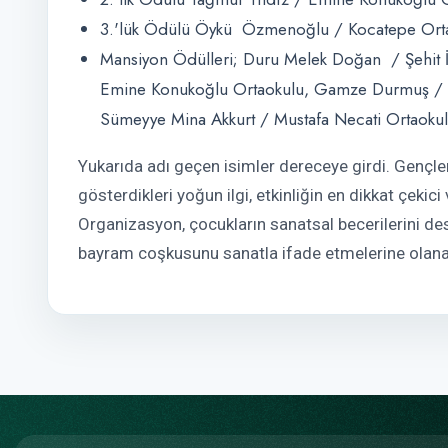
3.'lük Ödülü Öykü Özmenoğlu / Kocatepe Ort
Mansiyon Ödülleri; Duru Melek Doğan / Şehit İs
Emine Konukoğlu Ortaokulu, Gamze Durmuş / Ö
Sümeyye Mina Akkurt / Mustafa Necati Ortaoku
Yukarıda adı geçen isimler dereceye girdi. Gençle
gösterdikleri yoğun ilgi, etkinliğin en dikkat çekici
Organizasyon, çocukların sanatsal becerilerini dest
bayram coşkusunu sanatla ifade etmelerine olana