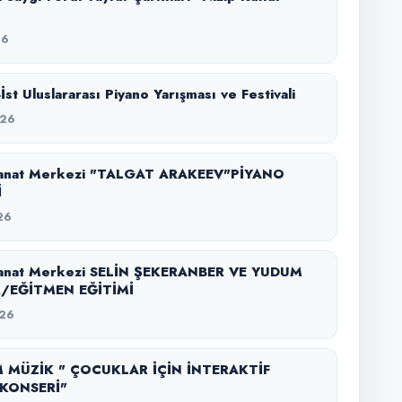
26
-İst Uluslararası Piyano Yarışması ve Festivali
026
anat Merkezi "TALGAT ARAKEEV"PİYANO
İ
26
anat Merkezi SELİN ŞEKERANBER VE YUDUM
/EĞİTMEN EĞİTİMİ
26
 MÜZİK " ÇOCUKLAR İÇİN İNTERAKTİF
KONSERİ"