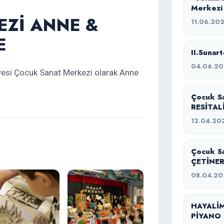
Merkezi
EZİ ANNE &
11.06.20
E
II.Sunart
04.06.2
yesi Çocuk Sanat Merkezi olarak Anne
Çocuk S
RESİTAL
12.04.20
Çocuk S
ÇETİNER
08.04.20
HAYALİM
PİYANO 