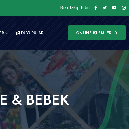
Bizi Takip Edin:
ER
DUYURULAR
ONLINE İŞLEMLER
E & BEBEK