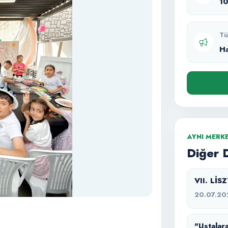
1
Tü
H
AYNI MERK
Diğer 
VII. Lİ
20.07.20
"Ustalara