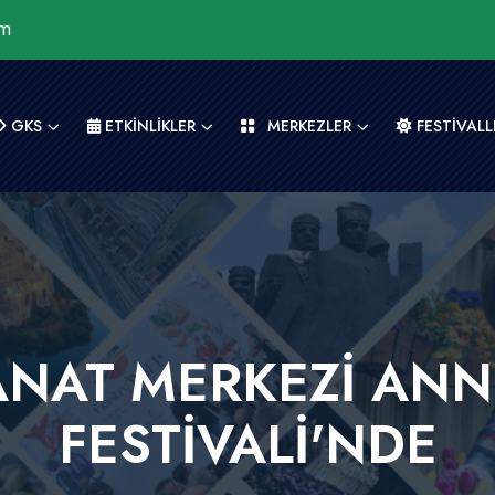
om
GKS
ETKİNLİKLER
MERKEZLER
FESTİVALL
NAT MERKEZİ ANN
FESTİVALİ'NDE