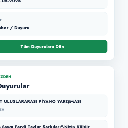
0.05.2025
r
aber / Duyuru
Tüm Duyurulara Dön
EZDEN
Duyurular
SZT ULUSLARARASI PİYANO YARIŞMASI
26
 Saygı Ferdi Tayfur Şarkıları"-Nizip Kültür