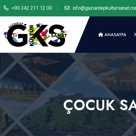
+90 342 211 12 00
info@gaziantepkultursanat.c
ANASAYFA
ÇOCUK SA