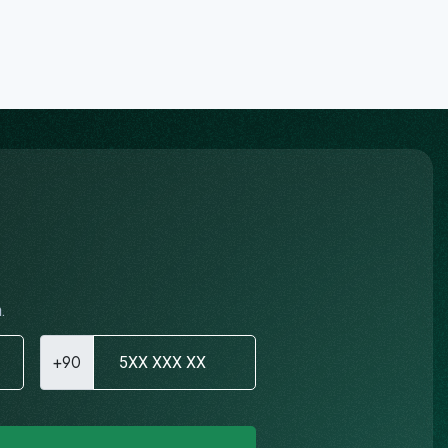
.
+90