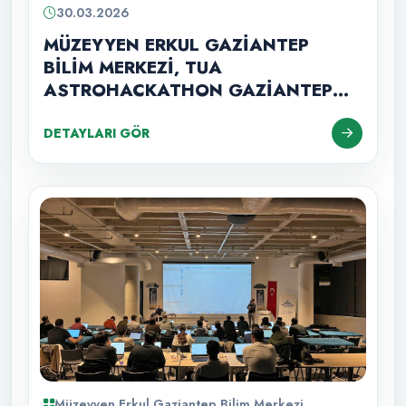
30.03.2026
MÜZEYYEN ERKUL GAZİANTEP
BİLİM MERKEZİ, TUA
ASTROHACKATHON GAZİANTEP
2026’YA EV SAHİPLİĞİ YAPTI
DETAYLARI GÖR
Müzeyyen Erkul Gaziantep Bilim Merkezi