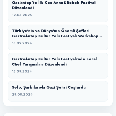
Gaziantep’te İlk Kez Anne&Bebek Festivali
Düzenlendi
12.05.2025
Türkiye'nin ve Dünya'nın Önemli Şefleri
GastroAntep Kültür Yolu Festivali Workshop
Mutfağında Bir Araya Geldi
15.09.2024
GastroAntep Kültür Yolu Festivali’nde Local
Chef Yarışmaları Düzenlendi
15.09.2024
Sefo, Şarkılarıyla Gazi Şehri Coşturdu
29.08.2024