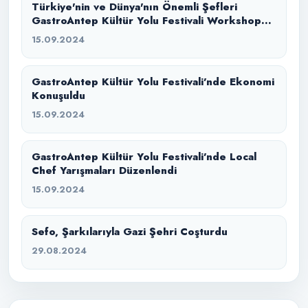
Türkiye'nin ve Dünya'nın Önemli Şefleri
GastroAntep Kültür Yolu Festivali Workshop
Mutfağında Bir Araya Geldi
15.09.2024
GastroAntep Kültür Yolu Festivali’nde Ekonomi
Konuşuldu
15.09.2024
GastroAntep Kültür Yolu Festivali’nde Local
Chef Yarışmaları Düzenlendi
15.09.2024
Sefo, Şarkılarıyla Gazi Şehri Coşturdu
29.08.2024