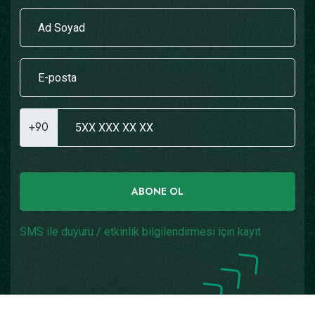
+90
ABONE OL
SMS ile duyuru / etkinlik bilgilendirmesi için kayıt