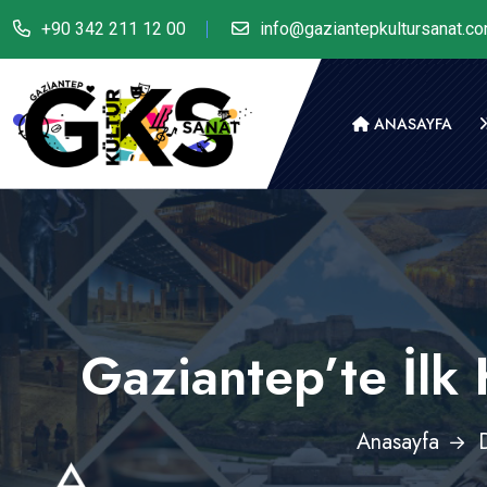
+90 342 211 12 00
info@gaziantepkultursanat.c
ANASAYFA
Gaziantep’te İlk
Anasayfa