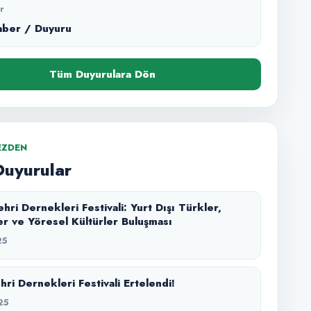
r
aber / Duyuru
Tüm Duyurulara Dön
EZDEN
Duyurular
hri Dernekleri Festivali: Yurt Dışı Türkler,
r ve Yöresel Kültürler Buluşması
25
ri Dernekleri Festivali Ertelendi!
25