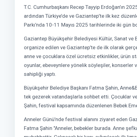
T.C. Cumhurbaşkanı Recep Tayyip Erdoğan’ın 2025 yıl
ardından Türkiye’de ve Gaziantep’te ilk kez düzenl
Parkı’nda 10-11 Mayıs 2025 tarihlerinde iki gün b
Gaziantep Büyükşehir Belediyesi Kültür, Sanat ve B
organize edilen ve Gaziantep’te de ilk olarak gerç
anne ve çocuklara özel ücretsiz etkinlikler, ürün st
oyunlar, ebeveynlere yönelik söyleşiler, konserler 
sahipliği yaptı.
Büyükşehir Belediye Başkanı Fatma Şahin, Anne&Beb
tek gezerek vatandaşlarla sohbet etti. Çocuklar ve
Şahin, festival kapsamında düzenlenen Bebek Emek
Anneler Günü’nde festival alanını ziyaret eden Ga
Fatma Şahin "Anneler, bebekler burada. Anne şefk
muhabbettir. Çalınacak bir kapı, sığınılacak ilk li