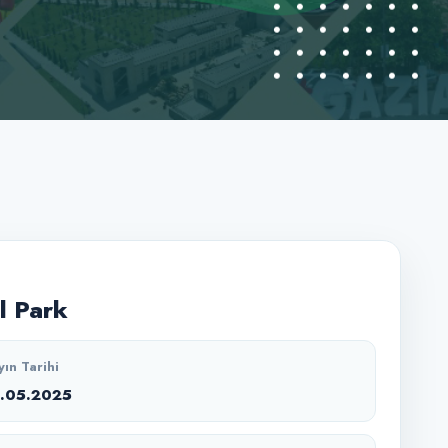
l Park
yın Tarihi
2.05.2025