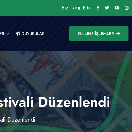
Bizi Takip Edin:
ER
DUYURULAR
ONLINE İŞLEMLER
tivali Düzenlendi
ali Düzenlendi