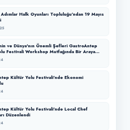
Adımlar Halk Oyunları Topluluğu’ndan 19 Mayıs
i
25
nin ve Dünya'nın Önemli Şefleri GastroAntep
olu Festivali Workshop Mutfağında Bir Araya
24
tep Kültür Yolu Festivali’nde Ekonomi
du
24
tep Kültür Yolu Festivali’nde Local Chef
arı Düzenlendi
24