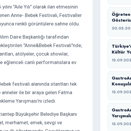
ını "Aile Yılı" olarak ilan etmesinin
Öğreten 
enen Anne- Bebek Festivali, Festivaller
Gösteris
oyunca renkli görüntülere sahne oldu.
20.05.20
ilim Daire Başkanlığı tarafından
ekleştirilen "Anne&Bebek Festivali"nde;
Türkiye'
Kültür Y
antları, atölyeler, çocuk showlar,
Geldi
15.09.20
ve eğlenceli canlı performanslara ev
GastroAn
Konuşul
ek festivali alanında stantları tek
15.09.20
 anneler ile bir araya gelen Fatma
leme Yarışması'nı izledi.
GastroAn
ziantep Büyükşehir Belediye Başkanı
Yarışmal
at, merhamet, emek, sevgi ve
15.09.20
man ve ilk öğretmendir. Çocuklarımız ve