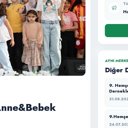
Tü
H
AYNI MERK
Diğer 
9. Hemşe
Dernekle
31.08.20
 Anne&Bebek
9.Hemşeh
24.07.20