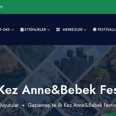
om
GKS
ETKİNLİKLER
MERKEZLER
FESTİVALL
 Kez Anne&Bebek Fes
Duyurular
Gaziantep’te İlk Kez Anne&Bebek Festiv