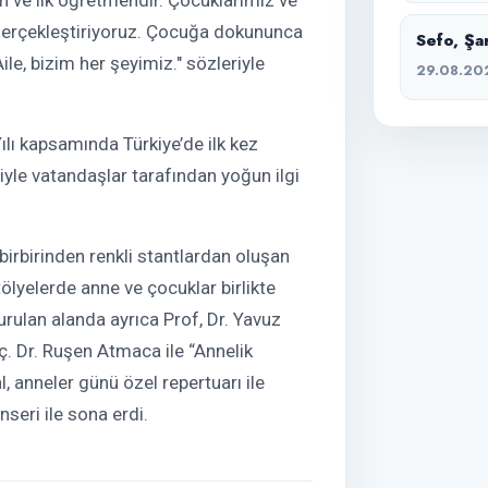
gerçekleştiriyoruz. Çocuğa dokununca
Sefo, Şa
e, bizim her şeyimiz." sözleriyle
29.08.20
ılı kapsamında Türkiye’de ilk kez
riyle vatandaşlar tarafından yoğun ilgi
birbirinden renkli stantlardan oluşan
tölyelerde anne ve çocuklar birlikte
urulan alanda ayrıca Prof, Dr. Yavuz
ç. Dr. Ruşen Atmaca ile “Annelik
l, anneler günü özel repertuarı ile
seri ile sona erdi.