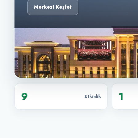
Merkezi Keşfet
9
1
Etkinlik