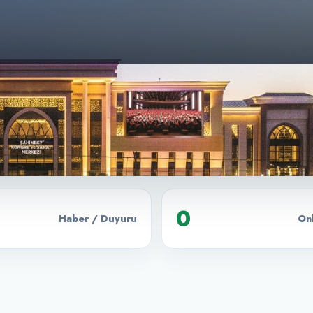
0
Haber / Duyuru
Onl