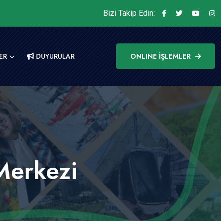
Bizi Takip Edin:
ER
DUYURULAR
ONLINE İŞLEMLER
Merkezi