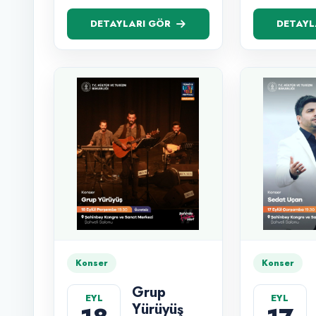
DETAYLARI GÖR
DETAYL
Konser
Konser
Grup
EYL
EYL
Yürüyüş