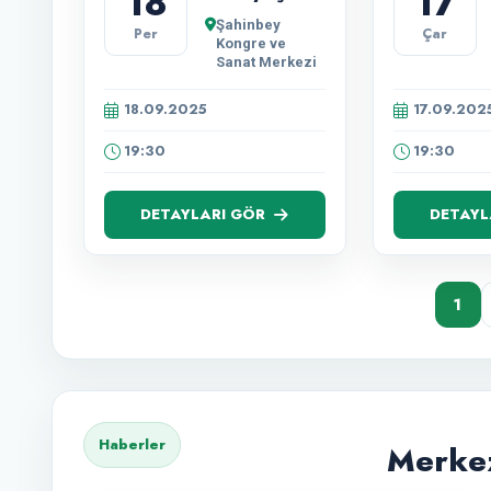
18
17
Şahinbey
Per
Çar
Kongre ve
Sanat Merkezi
18.09.2025
17.09.202
19:30
19:30
DETAYLARI GÖR
DETAYL
1
Haberler
Merkez