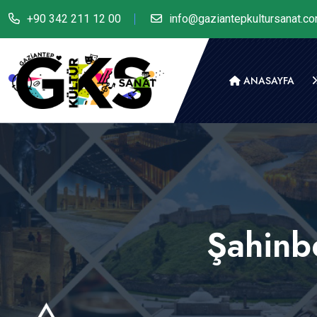
+90 342 211 12 00
info@gaziantepkultursanat.c
ANASAYFA
Şahinb