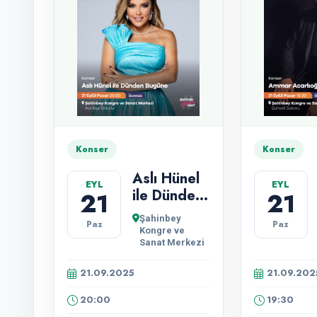
Konser
Konser
Aslı Hünel
EYL
EYL
ile Dünden
21
21
Bugüne
Şahinbey
Paz
Paz
Kongre ve
Sanat Merkezi
21.09.2025
21.09.202
20:00
19:30