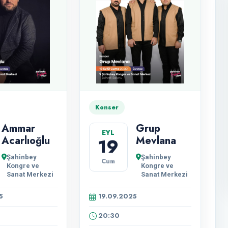
Konser
Ammar
Grup
EYL
Acarlıoğlu
Mevlana
19
Şahinbey
Şahinbey
Cum
Kongre ve
Kongre ve
Sanat Merkezi
Sanat Merkezi
5
19.09.2025
20:30