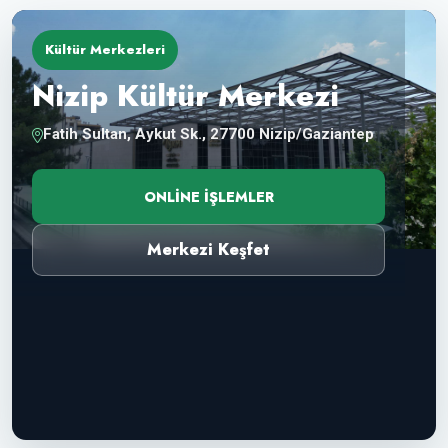
Kültür Merkezleri
Nizip Kültür Merkezi
Fatih Sultan, Aykut Sk., 27700 Nizip/Gaziantep
ONLINE İŞLEMLER
Merkezi Keşfet